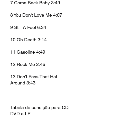
7
Come Back Baby
3:49
8
You Don't Love Me
4:07
9
Still A Fool
6:34
10
Oh Death
3:14
11
Gasoline
4:49
12
Rock Me
2:46
13
Don't Pass That Hat
Around
3:43
Tabela de condição para CD,
DVD e LP.