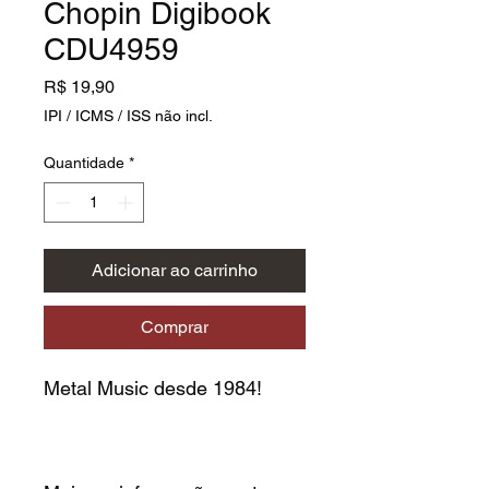
Chopin Digibook
CDU4959
Preço
R$ 19,90
IPI / ICMS / ISS não incl.
Quantidade
*
Adicionar ao carrinho
Comprar
Metal Music desde 1984!