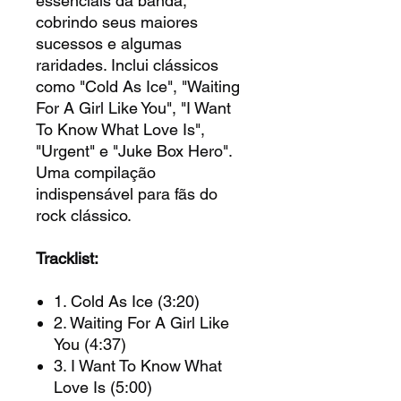
essenciais da banda,
cobrindo seus maiores
sucessos e algumas
raridades. Inclui clássicos
como "Cold As Ice", "Waiting
For A Girl Like You", "I Want
To Know What Love Is",
"Urgent" e "Juke Box Hero".
Uma compilação
indispensável para fãs do
rock clássico.
Tracklist:
1. Cold As Ice (3:20)
2. Waiting For A Girl Like
You (4:37)
3. I Want To Know What
Love Is (5:00)