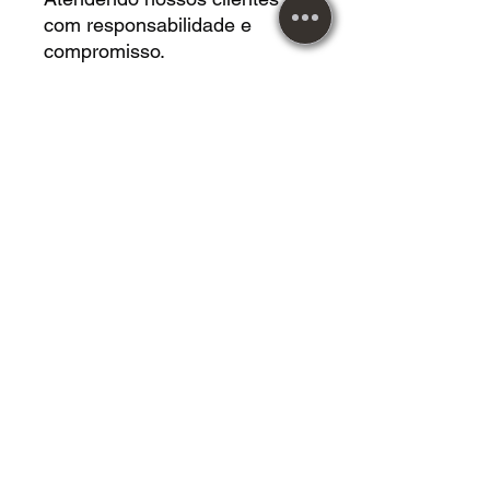
com responsabilidade e
compromisso.
Imagens meramente
ilustrativas
Vendemos roupas,
acessórios, instrumentos
musicais, calçados, mangas,
livros, CDS, LPS, DVDS,
jogos de tabuleiros,
Cardgames, Vestidos, HQS,
revistas e muito mais!