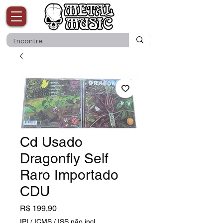
Cd Usado
Dragonfly Self
Raro Importado
CDU
Preço
R$ 199,90
IPI / ICMS / ISS não incl.