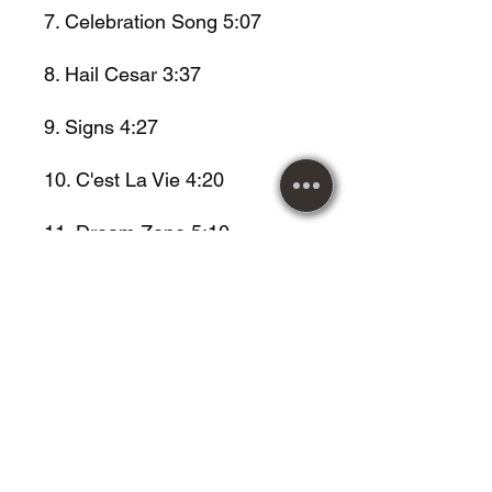
7. Celebration Song 5:07
8. Hail Cesar 3:37
9. Signs 4:27
10. C'est La Vie 4:20
11. Dream Zone 5:10
12. Life Is Crazy 5:34
13. Full Trotlle 5:05
14. Wake Up Call 5:31
15. Think It Over 4:01