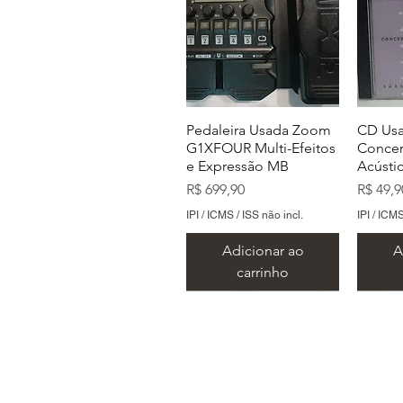
Pedaleira Usada Zoom
CD Usa
G1XFOUR Multi-Efeitos
Concer
e Expressão MB
Acústi
Preço
Preço
R$ 699,90
R$ 49,9
IPI / ICMS / ISS não incl.
IPI / ICMS
Adicionar ao
A
carrinho