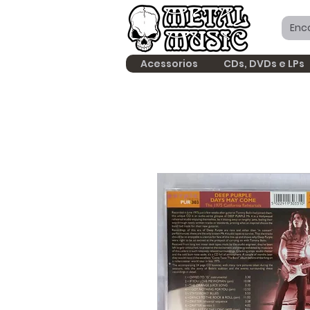
Acessorios
CDs, DVDs e LPs