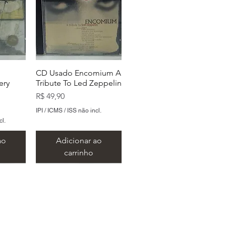
CD Usado Encomium A
ery
Tribute To Led Zeppelin
Preço
R$ 49,90
IPI / ICMS / ISS não incl.
cl.
ao
Adicionar ao
carrinho