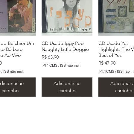
do Belchior Um
CD Usado Iggy Pop
CD Usado Yes
to Bárbaro
Naughty Little Doggie
Highlights The V
co Ao Vivo
Best of Yes
Preço
R$ 63,90
Preço
0
R$ 47,90
IPI / ICMS / ISS não incl.
 / ISS não incl.
IPI / ICMS / ISS não in
dicionar ao
Adicionar ao
Adicionar 
carrinho
carrinho
carrinho
​Metal Music LTDA
​CNPJ 15.146.267/0001/69