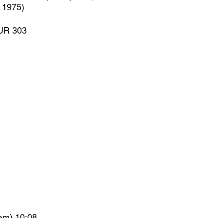
 1975)
PUR 303
am) 10:08