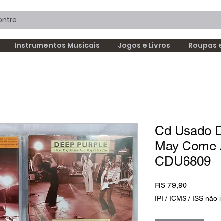
Instrumentos Musicais
Jogos e Livros
Roupas 
Cd Usado D
May Come 
CDU6809
Preço
R$ 79,90
IPI / ICMS / ISS não i