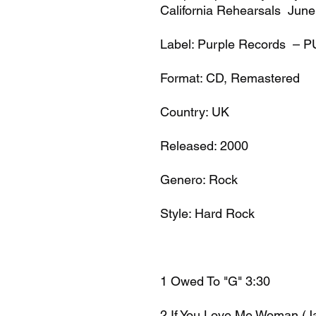
California Rehearsals June
Label: Purple Records – 
Format: CD, Remastered
Country: UK
Released: 2000
Genero: Rock
Style: Hard Rock
1 Owed To "G" 3:30
2 If You Love Me Woman (J