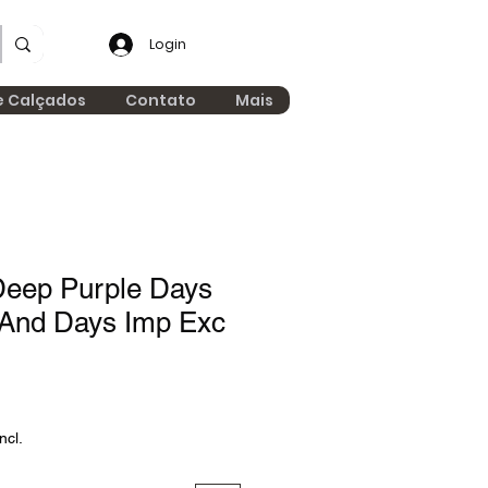
Login
e Calçados
Contato
Mais
eep Purple Days
And Days Imp Exc
ncl.