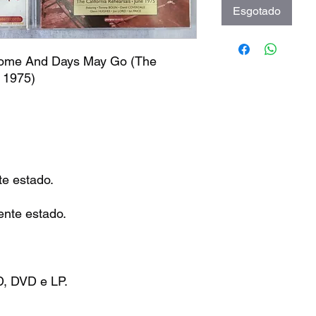
Esgotado
Come And Days May Go (The
 1975)
te estado.
ente estado.
D, DVD e LP.