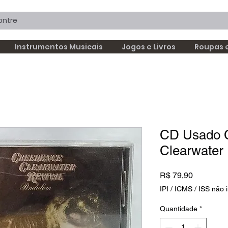
Instrumentos Musicais
Jogos e Livros
Roupas 
CD Usado 
Clearwater
Preço
R$ 79,90
IPI / ICMS / ISS não i
Quantidade
*