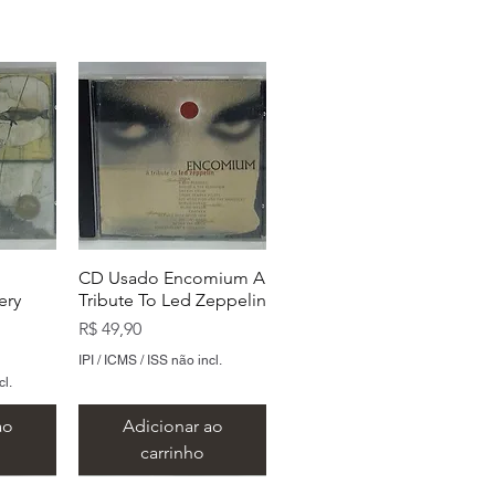
CD Usado Encomium A
ery
Tribute To Led Zeppelin
Preço
R$ 49,90
IPI / ICMS / ISS não incl.
cl.
ao
Adicionar ao
carrinho