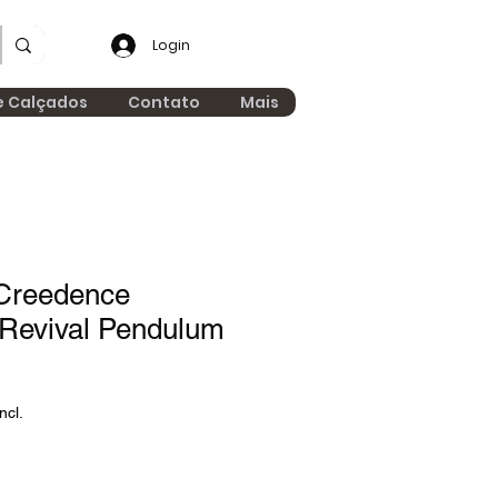
Login
e Calçados
Contato
Mais
Creedence
 Revival Pendulum
ncl.