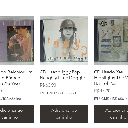
do Belchior Um
CD Usado Iggy Pop
CD Usado Yes
to Bárbaro
Naughty Little Doggie
Highlights The V
co Ao Vivo
Best of Yes
Preço
R$ 63,90
Preço
0
R$ 47,90
IPI / ICMS / ISS não incl.
 / ISS não incl.
IPI / ICMS / ISS não in
dicionar ao
Adicionar ao
Adicionar 
carrinho
carrinho
carrinho