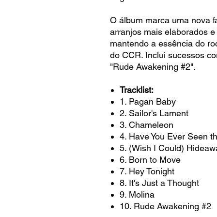
O álbum marca uma nova f
arranjos mais elaborados e
mantendo a essência do rock
do CCR. Inclui sucessos co
"Rude Awakening #2".
Tracklist:
1. Pagan Baby
2. Sailor's Lament
3. Chameleon
4. Have You Ever Seen t
5. (Wish I Could) Hideaw
6. Born to Move
7. Hey Tonight
8. It's Just a Thought
9. Molina
10. Rude Awakening #2