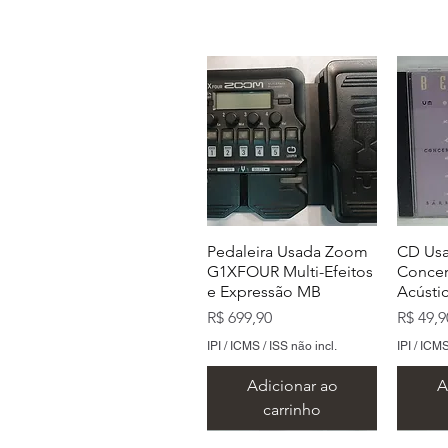
Pedaleira Usada Zoom
CD Usa
G1XFOUR Multi-Efeitos
Concer
e Expressão MB
Acústi
Preço
Preço
R$ 699,90
R$ 49,9
IPI / ICMS / ISS não incl.
IPI / ICMS
Adicionar ao
A
carrinho