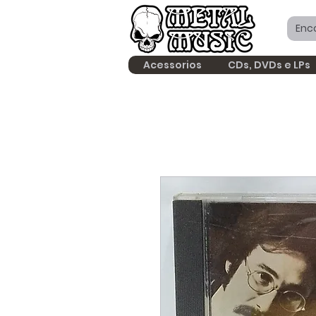
Acessorios
CDs, DVDs e LPs