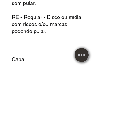
sem pular.
RE - Regular - Disco ou mídia
com riscos e/ou marcas
podendo pular.
Capa
NV - Nova - Capa no estado
de nova, sem riscos ou
marcas.
EX - Excelente - Capa quase
sem riscos ou marcas.