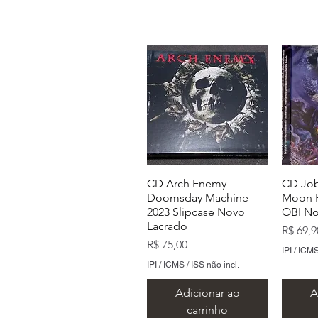
CD Arch Enemy
CD Job
Doomsday Machine
Moon H
2023 Slipcase Novo
OBI No
Lacrado
Preço
R$ 69,9
Preço
R$ 75,00
IPI / ICMS
IPI / ICMS / ISS não incl.
Adicionar ao
A
carrinho