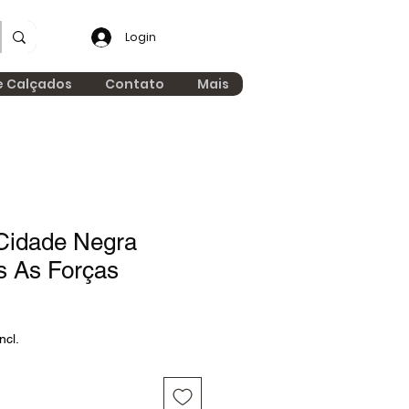
Login
e Calçados
Contato
Mais
Cidade Negra
s As Forças
ncl.