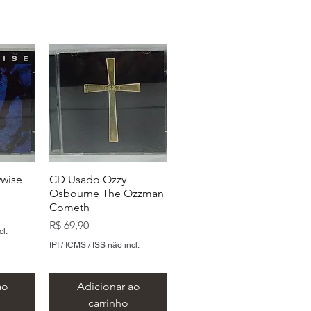
wise
CD Usado Ozzy
Osbourne The Ozzman
Cometh
Preço
R$ 69,90
cl.
IPI / ICMS / ISS não incl.
ao
Adicionar ao
carrinho