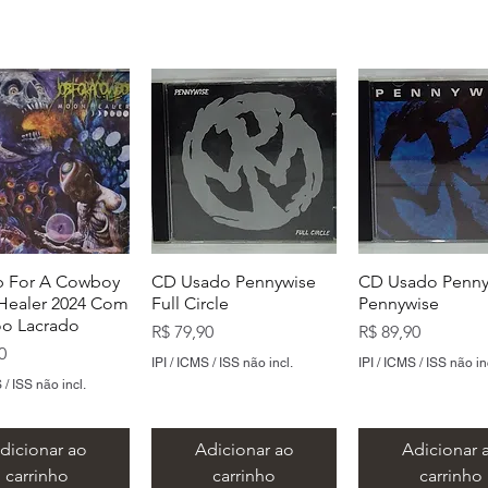
 For A Cowboy
CD Usado Pennywise
CD Usado Penny
ealer 2024 Com
Full Circle
Pennywise
o Lacrado
Preço
Preço
R$ 79,90
R$ 89,90
0
IPI / ICMS / ISS não incl.
IPI / ICMS / ISS não in
 / ISS não incl.
dicionar ao
Adicionar ao
Adicionar 
carrinho
carrinho
carrinho