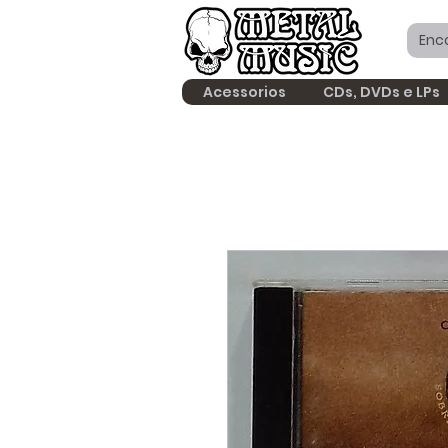
Acessorios
CDs, DVDs e LPs