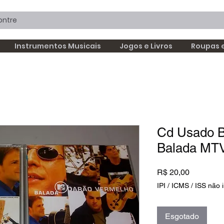
Instrumentos Musicais
Jogos e Livros
Roupas 
Cd Usado B
Balada MT
Preço
R$ 20,00
IPI / ICMS / ISS não i
Esgotado