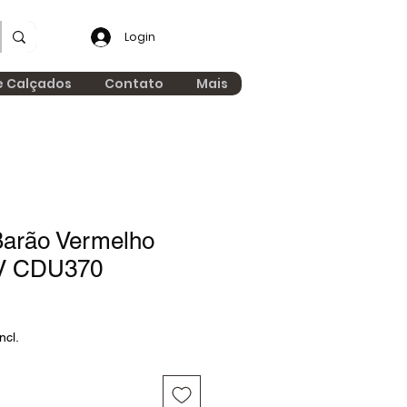
Login
e Calçados
Contato
Mais
arão Vermelho
V CDU370
ncl.