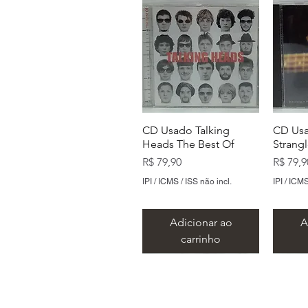
CD Usado Talking
CD Us
Heads The Best Of
Strang
Preço
Preço
R$ 79,90
R$ 79,9
IPI / ICMS / ISS não incl.
IPI / ICMS
Adicionar ao
A
carrinho