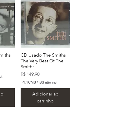
miths
CD Usado The Smiths
The Very Best Of The
Smiths
Preço
R$ 149,90
cl.
IPI / ICMS / ISS não incl.
ao
Adicionar ao
carrinho