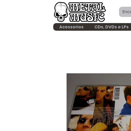
Acessorios
CDs, DVDs e LPs