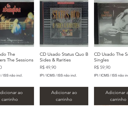
ado The
CD Usado Status Quo B
CD Usado The S
lers The Sessions
Sides & Rarities
Singles
Preço
Preço
0
R$ 49,90
R$ 59,90
 / ISS não incl.
IPI / ICMS / ISS não incl.
IPI / ICMS / ISS não in
dicionar ao
Adicionar ao
Adicionar 
carrinho
carrinho
carrinho
​Metal Music LTDA