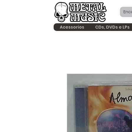
Acessorios
CDs, DVDs e LPs