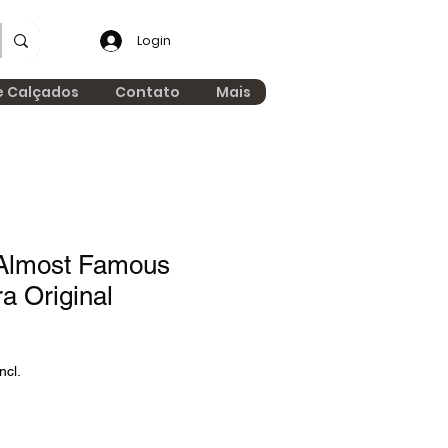
Login
e Calçados
Contato
Mais
Almost Famous
ra Original
ncl.