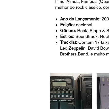
filme 'Almost Famous' (Qu
melhor do rock clássico, com
Ano de Lançamento:
200
Edição:
nacional
Gênero:
Rock, Stage & 
Estilos:
Soundtrack, Rock
Tracklist:
Contém 17 faixa
Led Zeppelin, David Bowi
Brothers Band, e muito m