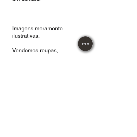
Imagens meramente
ilustrativas.
Vendemos roupas,
acessórios, instrumentos
musicais, calçados, mangas,
livros, CDS, LPS, DVDS,
jogos de tabuleiros,
Cardgames, Vestidos, HQS,
revistas e muito mais!