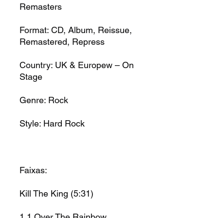
Remasters
Format:
CD, Album, Reissue,
Remastered, Repress
Country:
UK & Europew – On
Stage
Genre:
Rock
Style:
Hard Rock
Faixas:
Kill The King
(5:31)
1.1
Over The Rainbow