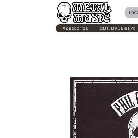
Acessorios
CDs, DVDs e LPs