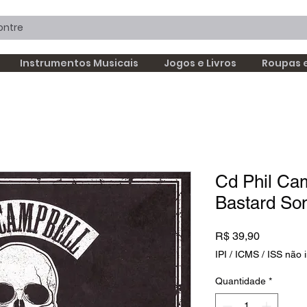
Instrumentos Musicais
Jogos e Livros
Roupas 
Cd Phil Ca
Bastard So
Preço
R$ 39,90
IPI / ICMS / ISS não i
Quantidade
*