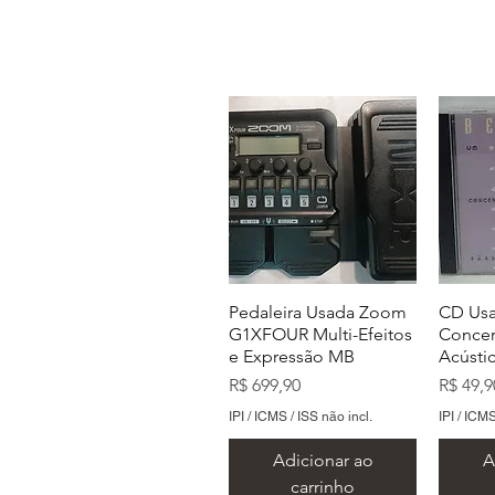
Pedaleira Usada Zoom
CD Usa
G1XFOUR Multi-Efeitos
Concer
e Expressão MB
Acústi
Preço
Preço
R$ 699,90
R$ 49,9
IPI / ICMS / ISS não incl.
IPI / ICMS
Adicionar ao
A
carrinho