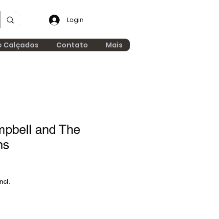
Login
e Calçados
Contato
Mais
mpbell and The
ns
ncl.