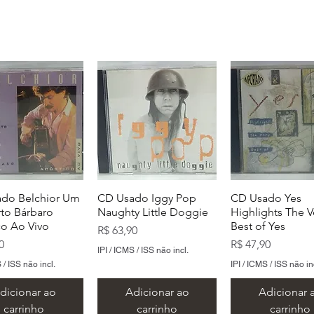
do Belchior Um
CD Usado Iggy Pop
CD Usado Yes
to Bárbaro
Naughty Little Doggie
Highlights The V
co Ao Vivo
Best of Yes
Preço
R$ 63,90
Preço
0
R$ 47,90
IPI / ICMS / ISS não incl.
 / ISS não incl.
IPI / ICMS / ISS não in
dicionar ao
Adicionar ao
Adicionar 
carrinho
carrinho
carrinho