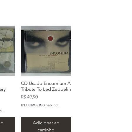
CD Usado Encomium A
ery
Tribute To Led Zeppelin
Preço
R$ 49,90
IPI / ICMS / ISS não incl.
cl.
ao
Adicionar ao
carrinho