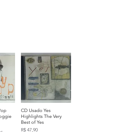
Pop
CD Usado Yes
Doggie
Highlights The Very
Best of Yes
Preço
R$ 47,90