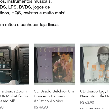
os, instrumentos musicais,
 CDS, LPS, DVDS, jogos de
idos, HQS, revistas e muito mais!
m mãos e conhecer loja física.
ira Usada Zoom
CD Usado Belchior Um
CD Usado Iggy 
R Multi-Efeitos
Concerto Bárbaro
Naughty Little 
essão MB
Acústico Ao Vivo
Preço
R$ 63,90
Preço
90
R$ 49,90