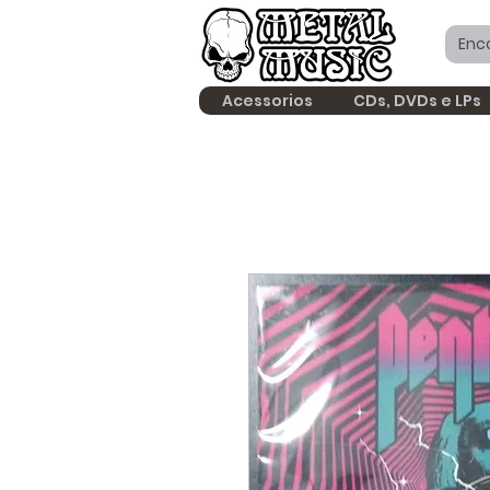
Acessorios
CDs, DVDs e LPs