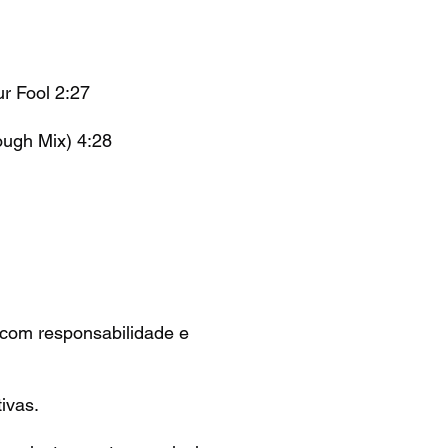
r Fool
2:27
ough Mix)
4:28
 com responsabilidade e
ivas.