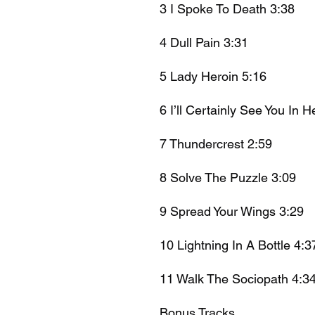
3
I Spoke To Death
3:38
4
Dull Pain
3:31
5
Lady Heroin
5:16
6
I’ll Certainly See You In He
7
Thundercrest
2:59
8
Solve The Puzzle
3:09
9
Spread Your Wings
3:29
10
Lightning In A Bottle
4:3
11
Walk The Sociopath
4:3
Bonus Tracks