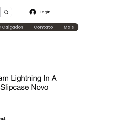
Login
e Calçados
Contato
Mais
m Lightning In A
 Slipcase Novo
ncl.