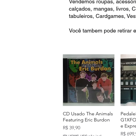
Vendemos roupas, acessóri
calçados, mangas, livros,
tabuleiros, Cardgames, Vest
Você tambem pode retirar e
CD Usado The Animals
Pedale
Featuring Eric Burdon
G1XFOU
e Expr
Preço
R$ 39,90
Preço
R$ 699,