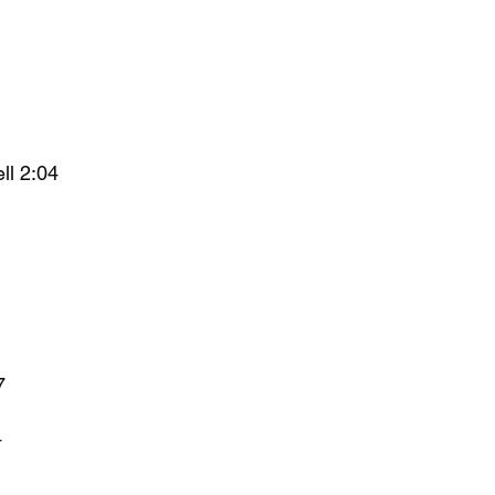
ll
2:04
7
4