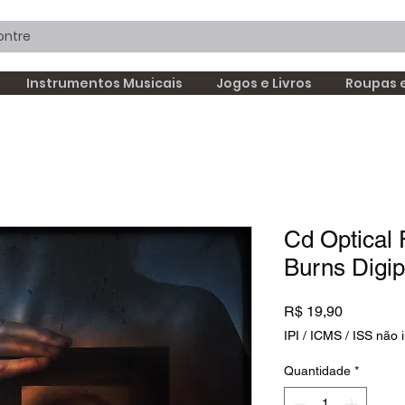
Instrumentos Musicais
Jogos e Livros
Roupas 
Cd Optical
Burns Digi
Preço
R$ 19,90
IPI / ICMS / ISS não i
Quantidade
*