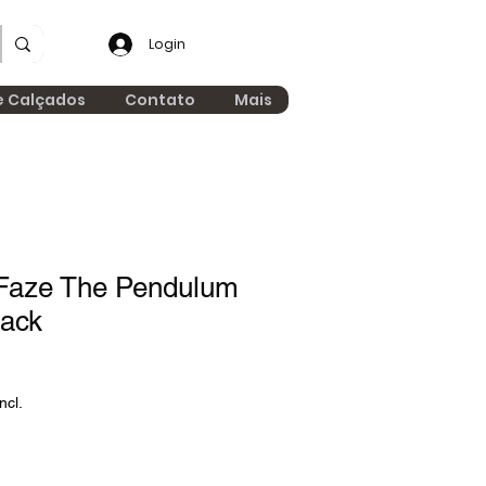
Login
e Calçados
Contato
Mais
 Faze The Pendulum
pack
ncl.