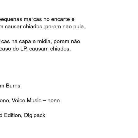
pequenas marcas no encarte e
m causar chiados, porem não pula.
rcas na capa e midia, porem não
 caso do LP, causam chiados,
um Burns
one, Voice Music – none
 Edition, Digipack