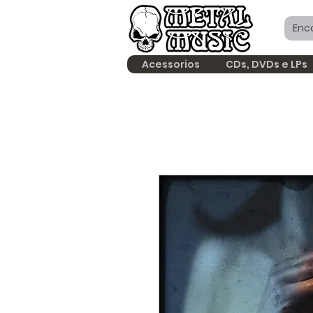
Acessorios
CDs, DVDs e LPs