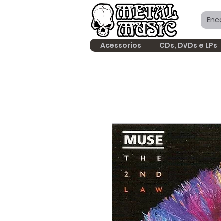
Acessorios
CDs, DVDs e LPs