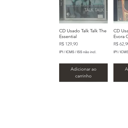
CD Usado Talk Talk The
CD Usa
Essential
Evora 
Preço
Preço
R$ 129,90
R$ 62,9
IPI / ICMS / ISS não incl.
IPI / ICMS
Adicionar ao
A
carrinho
Endereço: