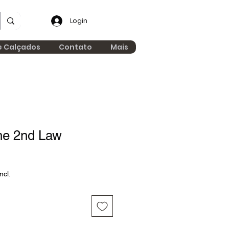
Login
e Calçados
Contato
Mais
he 2nd Law
ncl.