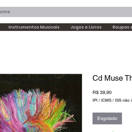
Instrumentos Musicais
Jogos e Livros
Roupas 
Cd Muse T
Preço
R$ 39,90
IPI / ICMS / ISS não i
Esgotado