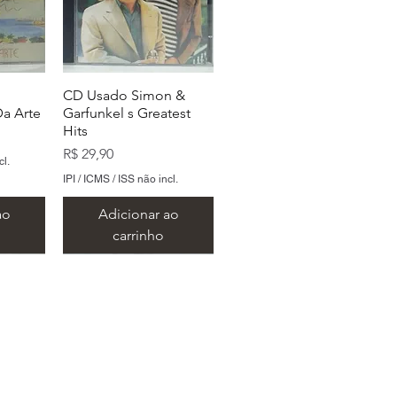
CD Usado Simon &
a Arte
Garfunkel s Greatest
Hits
Preço
R$ 29,90
cl.
IPI / ICMS / ISS não incl.
ao
Adicionar ao
carrinho
 São Paulo