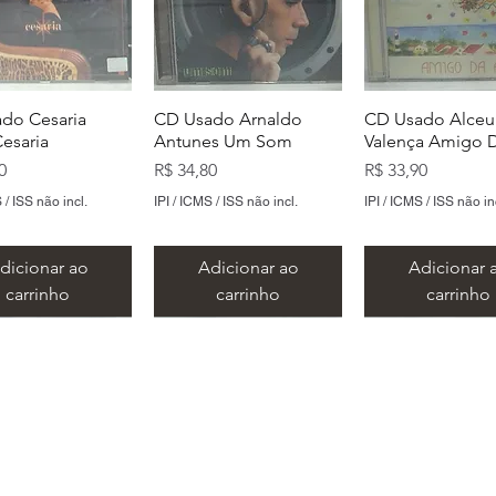
do Cesaria
CD Usado Arnaldo
CD Usado Alceu
Cesaria
Antunes Um Som
Valença Amigo D
Preço
Preço
0
R$ 34,80
R$ 33,90
 / ISS não incl.
IPI / ICMS / ISS não incl.
IPI / ICMS / ISS não in
dicionar ao
Adicionar ao
Adicionar 
carrinho
carrinho
carrinho
​Metal Music LTDA
​CNPJ 15.146.267/0001/69
 Rua Alvares de Azevedo, 159/163 - Centro - Santo André -