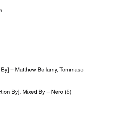
a
g By] – Matthew Bellamy, Tommaso
tion By], Mixed By – Nero (5)