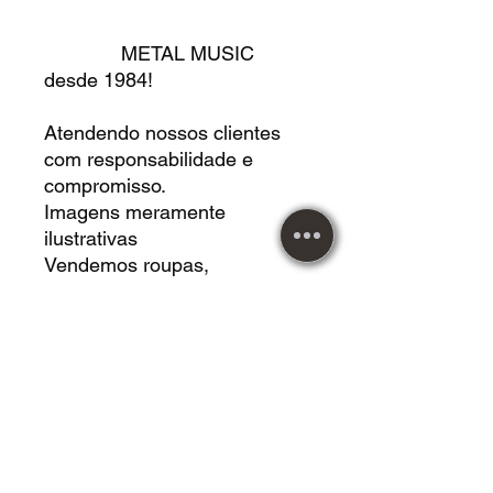
METAL MUSIC
desde 1984!
Atendendo nossos clientes
com responsabilidade e
compromisso.
Imagens meramente
ilustrativas
Vendemos roupas,
acessórios, instrumentos
musicais, calçados, mangas,
livros, CDS, LPS, DVDS,
jogos de tabuleiros,
Cardgames, Vestidos, HQS,
revistas e muito mais!