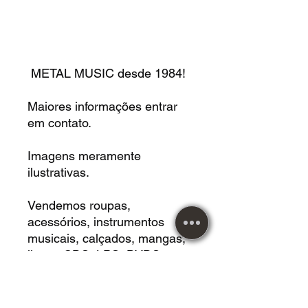
METAL MUSIC desde 1984!
Maiores informações entrar
em contato.
Imagens meramente
ilustrativas.
Vendemos roupas,
acessórios, instrumentos
musicais, calçados, mangas,
livros, CDS, LPS, DVDS,
jogos de tabuleiros,
Cardgames, Vestidos, HQS,
revistas e muito mais!