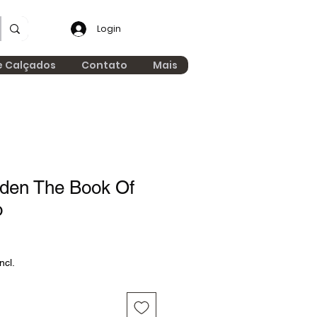
Login
e Calçados
Contato
Mais
iden The Book Of
o
ncl.