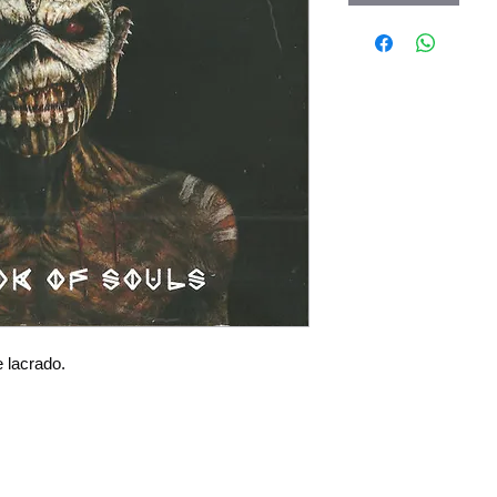
e lacrado
.