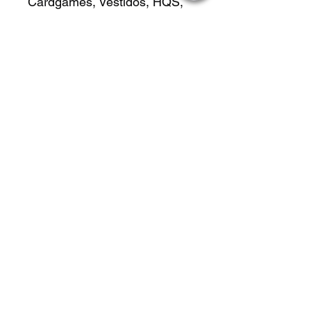
Cardgames, Vestidos, HQS,
revistas e muito mais!