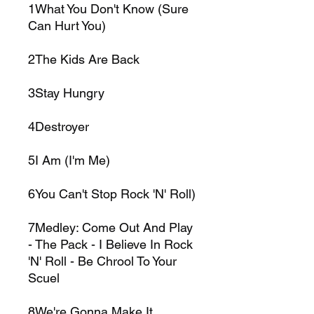
1What You Don't Know (Sure
Can Hurt You)
2The Kids Are Back
3Stay Hungry
4Destroyer
5I Am (I'm Me)
6You Can't Stop Rock 'N' Roll)
7Medley: Come Out And Play
- The Pack - I Believe In Rock
'N' Roll - Be Chrool To Your
Scuel
8We're Gonna Make It