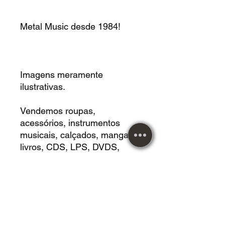
Metal Music desde 1984!
Imagens meramente
ilustrativas.
Vendemos roupas,
acessórios, instrumentos
musicais, calçados, mangas,
livros, CDS, LPS, DVDS,
jogos de tabuleiros,
Cardgames, Vestidos, HQS,
revistas e muito mais!
Você tambem pode retirar em
mãos e conhecer loja física.