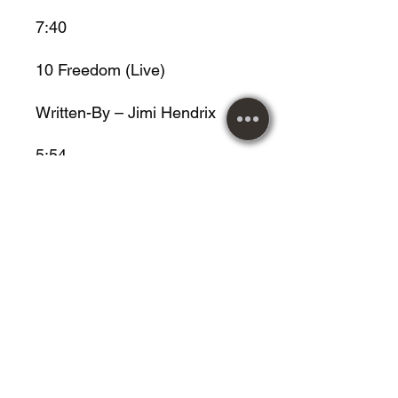
7:40
10
Freedom (Live)
Written-By – Jimi Hendrix
5:54
METAL MUSIC desde 1984!
Atendendo nossos clientes
com responsabilidade e
compromisso.