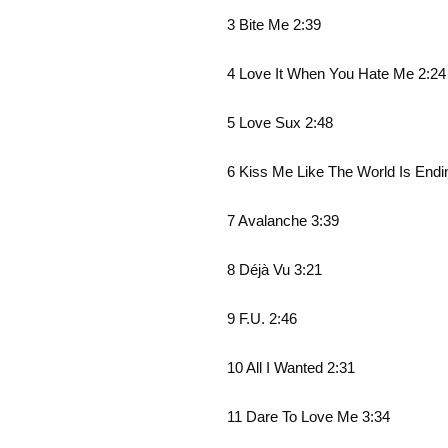
3 Bite Me 2:39
4 Love It When You Hate Me
2:24
5 Love Sux 2:48
6 Kiss Me Like The World Is Endi
7 Avalanche 3:39
8 Déjà Vu 3:21
9 F.U. 2:46
10 All I Wanted
2:31
11 Dare To Love Me 3:34