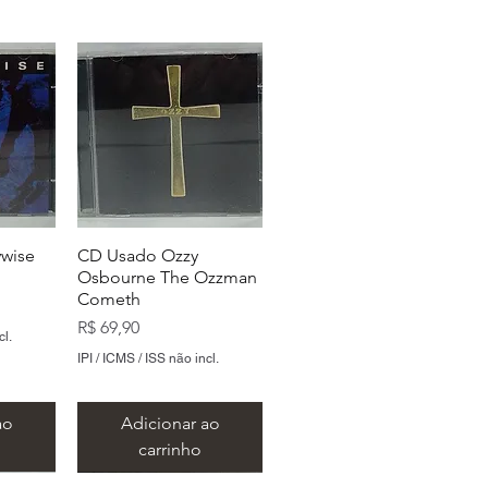
wise
CD Usado Ozzy
Osbourne The Ozzman
Cometh
Preço
R$ 69,90
cl.
IPI / ICMS / ISS não incl.
ao
Adicionar ao
carrinho