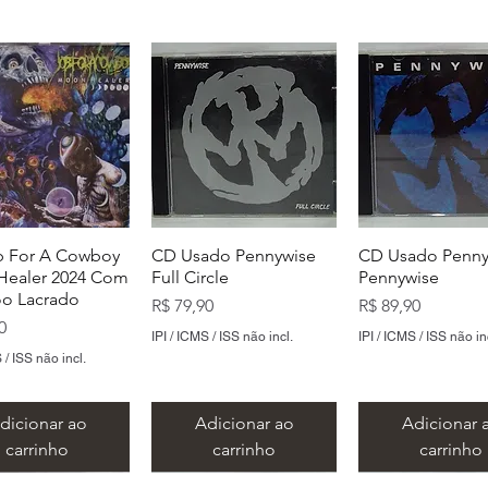
 For A Cowboy
CD Usado Pennywise
CD Usado Penny
ealer 2024 Com
Full Circle
Pennywise
o Lacrado
Preço
Preço
R$ 79,90
R$ 89,90
0
IPI / ICMS / ISS não incl.
IPI / ICMS / ISS não in
 / ISS não incl.
dicionar ao
Adicionar ao
Adicionar 
carrinho
carrinho
carrinho