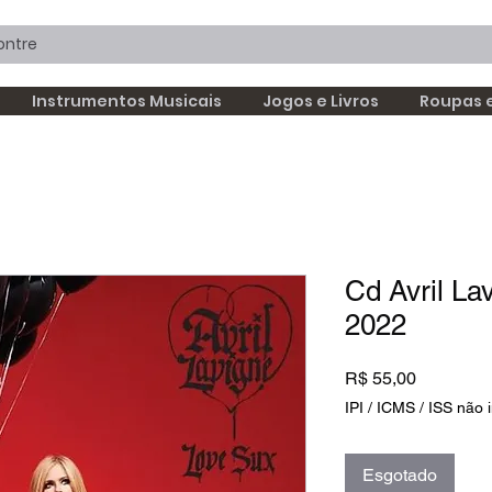
Instrumentos Musicais
Jogos e Livros
Roupas 
Cd Avril La
2022
Preço
R$ 55,00
IPI / ICMS / ISS não i
Esgotado