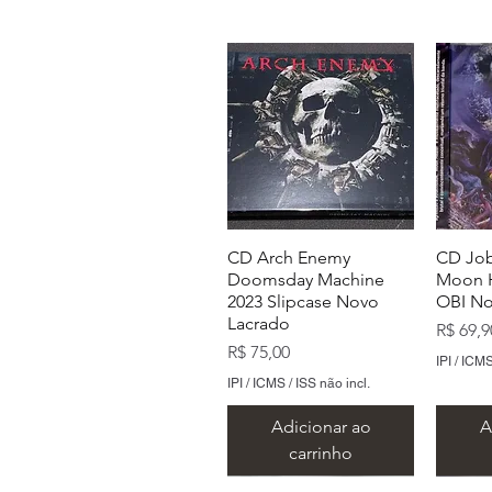
CD Arch Enemy
CD Job
Doomsday Machine
Moon H
2023 Slipcase Novo
OBI No
Lacrado
Preço
R$ 69,9
Preço
R$ 75,00
IPI / ICMS
IPI / ICMS / ISS não incl.
Adicionar ao
A
carrinho