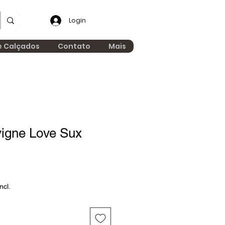
Login
e Calçados
Contato
Mais
vigne Love Sux
ncl.