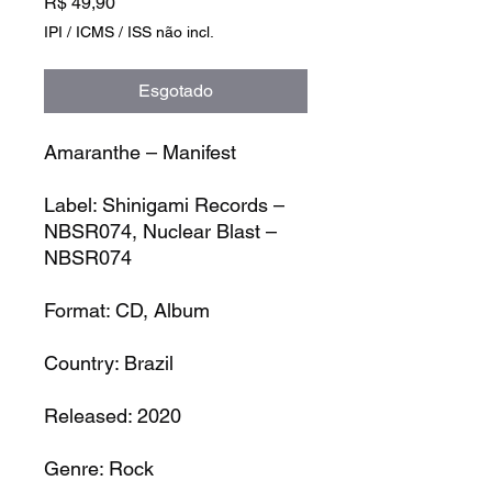
Preço
R$ 49,90
IPI / ICMS / ISS não incl.
Esgotado
Amaranthe – Manifest
Label:
Shinigami Records –
NBSR074, Nuclear Blast –
NBSR074
Format:
CD, Album
Country:
Brazil
Released:
2020
Genre:
Rock