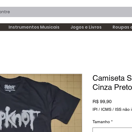
Instrumentos Musicais
Jogos e Livros
Roupas 
Camiseta S
Cinza Pret
Preço
R$ 99,90
IPI / ICMS / ISS não i
Tamanho
*