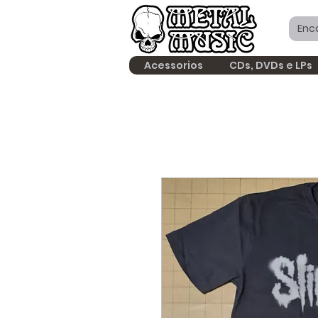
Acessorios
CDs, DVDs e LPs