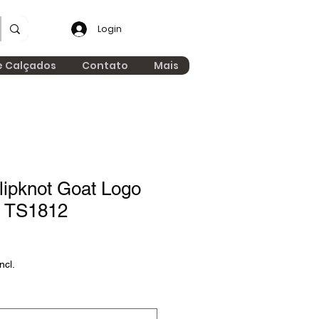
Login
e Calçados
Contato
Mais
lipknot Goat Logo
o TS1812
ncl.