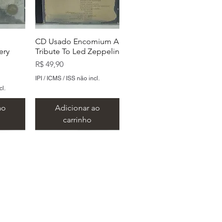
CD Usado Encomium A
ery
Tribute To Led Zeppelin
Preço
R$ 49,90
IPI / ICMS / ISS não incl.
cl.
ao
Adicionar ao
carrinho
 São Paulo