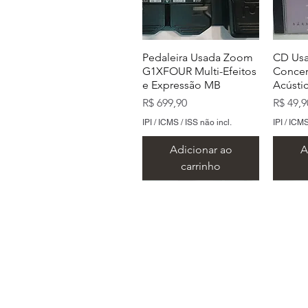
Pedaleira Usada Zoom
CD Usa
G1XFOUR Multi-Efeitos
Concer
e Expressão MB
Acústi
Preço
Preço
R$ 699,90
R$ 49,9
IPI / ICMS / ISS não incl.
IPI / ICMS
Adicionar ao
A
carrinho
Endereço: