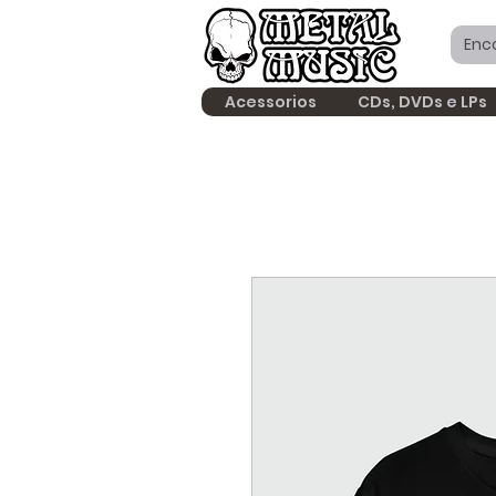
Acessorios
CDs, DVDs e LPs