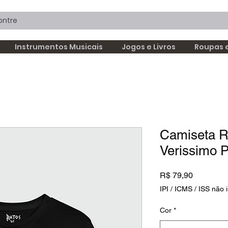
Instrumentos Musicais
Jogos e Livros
Roupas 
Camiseta R
Verissimo 
Preço
R$ 79,90
IPI / ICMS / ISS não i
Cor
*