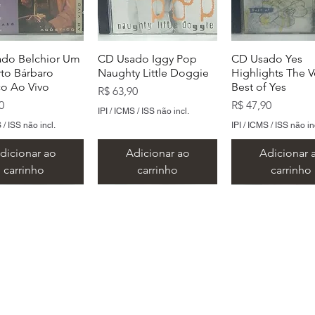
do Belchior Um
CD Usado Iggy Pop
CD Usado Yes
to Bárbaro
Naughty Little Doggie
Highlights The V
co Ao Vivo
Best of Yes
Preço
R$ 63,90
Preço
0
R$ 47,90
IPI / ICMS / ISS não incl.
 / ISS não incl.
IPI / ICMS / ISS não in
dicionar ao
Adicionar ao
Adicionar 
carrinho
carrinho
carrinho
​Metal Music LTDA
​CNPJ 15.146.267/0001/69
 Rua Alvares de Azevedo, 159/163 - Centro - Santo André -
E-mail:
lojametalcds@hotmail.com
Whatsapp: (11) 93458-7444