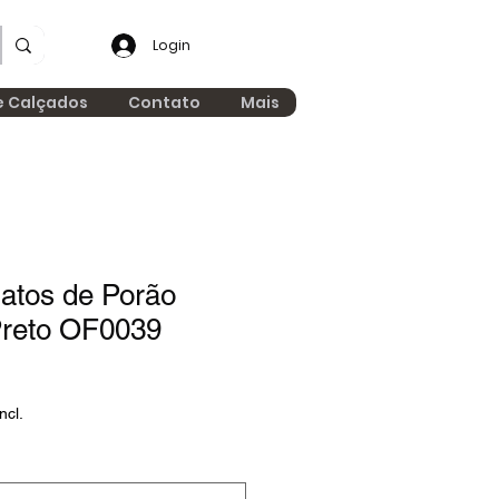
Login
e Calçados
Contato
Mais
atos de Porão
Preto OF0039
ncl.