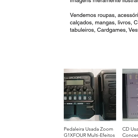
Imagens meramente ilustrat
Vendemos roupas, acessóri
calçados, mangas, livros,
tabuleiros, Cardgames, Vest
Pedaleira Usada Zoom
CD Usa
G1XFOUR Multi-Efeitos
Concer