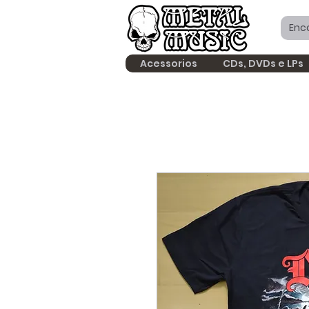
Acessorios
CDs, DVDs e LPs