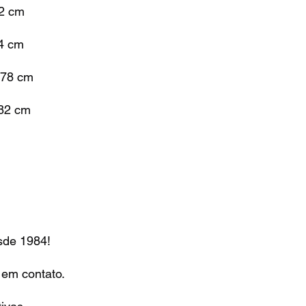
72 cm
74 cm
 78 cm
 82 cm
 1984!
 em contato.