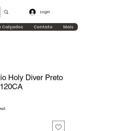
Login
e Calçados
Contato
Mais
o Holy Diver Preto
 120CA
ncl.