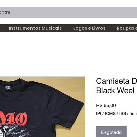
Instrumentos Musicais
Jogos e Livros
Roupas 
Camiseta Di
Black Weel
Preço
R$ 65,00
IPI / ICMS / ISS não i
Esgotado