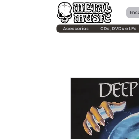
Acessorios
CDs, DVDs e LPs