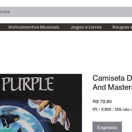
Instrumentos Musicais
Jogos e Livros
Roupas 
Camiseta D
And Maste
Preço
R$ 79,90
IPI / ICMS / ISS não i
Esgotado