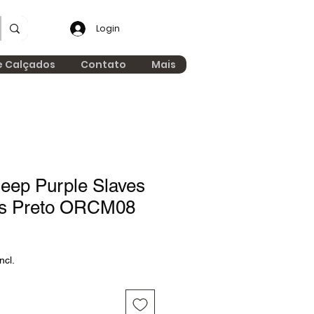
Login
e Calçados
Contato
Mais
eep Purple Slaves
rs Preto ORCM08
ncl.