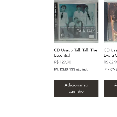
CD Usado Talk Talk The
CD Usa
Essential
Evora 
Preço
Preço
R$ 129,90
R$ 62,9
IPI / ICMS / ISS não incl.
IPI / ICMS
Adicionar ao
A
carrinho