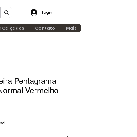
Login
e Calçados
Contato
Mais
eira Pentagrama
 Normal Vermelho
ncl.