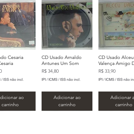
do Cesaria
CD Usado Arnaldo
CD Usado Alceu
Cesaria
Antunes Um Som
Valença Amigo D
Preço
Preço
0
R$ 34,80
R$ 33,90
 / ISS não incl.
IPI / ICMS / ISS não incl.
IPI / ICMS / ISS não in
dicionar ao
Adicionar ao
Adicionar 
carrinho
carrinho
carrinho
​Metal Music LTDA