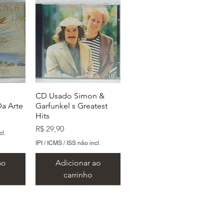
CD Usado Simon &
a Arte
Garfunkel s Greatest
Hits
Preço
R$ 29,90
cl.
IPI / ICMS / ISS não incl.
ao
Adicionar ao
carrinho