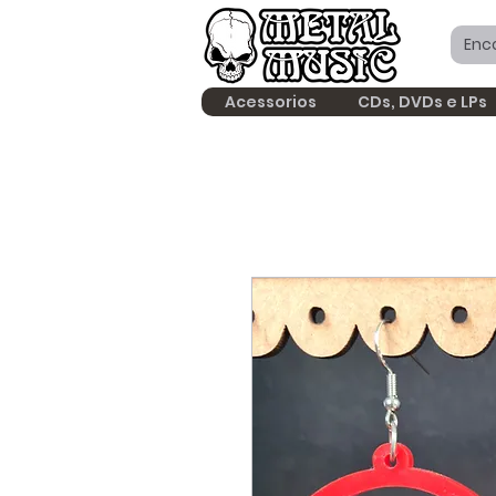
Acessorios
CDs, DVDs e LPs