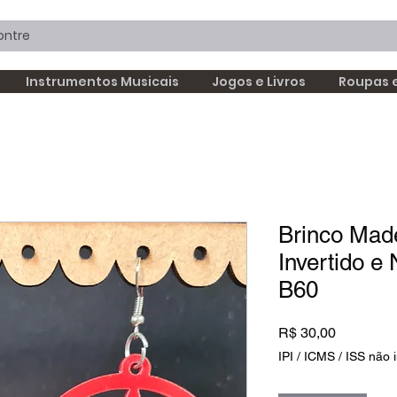
Instrumentos Musicais
Jogos e Livros
Roupas 
Brinco Mad
Invertido e
B60
Preço
R$ 30,00
IPI / ICMS / ISS não i