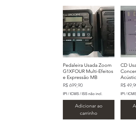
Pedaleira Usada Zoom
CD Usa
G1XFOUR Multi-Efeitos
Concer
e Expressão MB
Acústi
Preço
Preço
R$ 699,90
R$ 49,9
IPI / ICMS / ISS não incl.
IPI / ICMS
Adicionar ao
A
carrinho