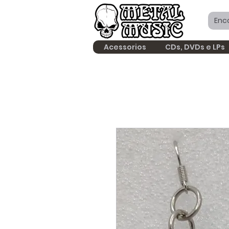
Acessorios
CDs, DVDs e LPs