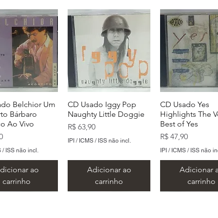
do Belchior Um
CD Usado Iggy Pop
CD Usado Yes
to Bárbaro
Naughty Little Doggie
Highlights The V
co Ao Vivo
Best of Yes
Preço
R$ 63,90
Preço
0
R$ 47,90
IPI / ICMS / ISS não incl.
 / ISS não incl.
IPI / ICMS / ISS não in
dicionar ao
Adicionar ao
Adicionar 
carrinho
carrinho
carrinho