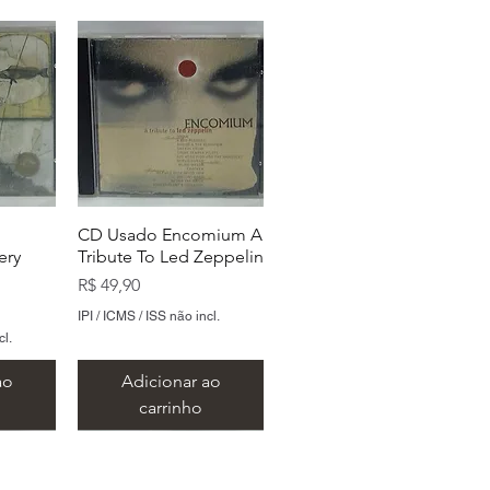
CD Usado Encomium A
ery
Tribute To Led Zeppelin
Preço
R$ 49,90
IPI / ICMS / ISS não incl.
cl.
ao
Adicionar ao
carrinho