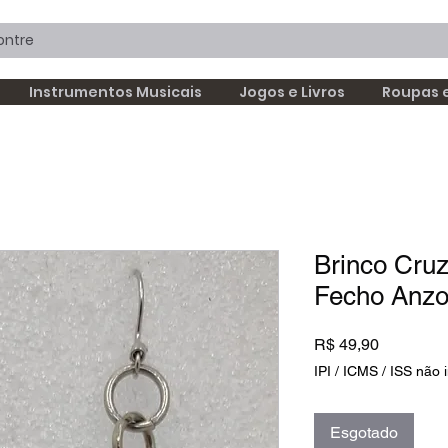
Instrumentos Musicais
Jogos e Livros
Roupas 
Brinco Cru
Fecho Anzo
Preço
R$ 49,90
IPI / ICMS / ISS não i
Esgotado