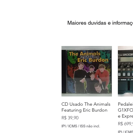
Maiores duvidas e informaç
CD Usado The Animals
Pedale
Featuring Eric Burdon
G1XFOU
e Expr
Preço
R$ 39,90
Preço
R$ 699,
IPI / ICMS / ISS não incl.
IPI / ICMS