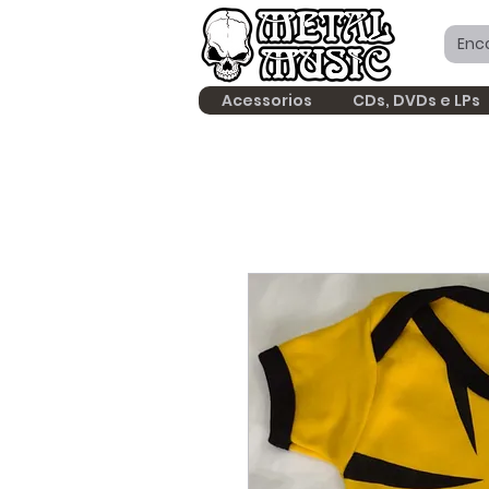
Acessorios
CDs, DVDs e LPs