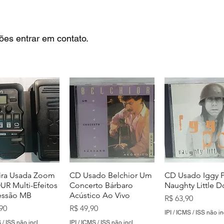
ões entrar em contato.
ira Usada Zoom
CD Usado Belchior Um
CD Usado Iggy 
R Multi-Efeitos
Concerto Bárbaro
Naughty Little 
essão MB
Acústico Ao Vivo
Preço
R$ 63,90
Preço
90
R$ 49,90
IPI / ICMS / ISS não in
 / ISS não incl.
IPI / ICMS / ISS não incl.