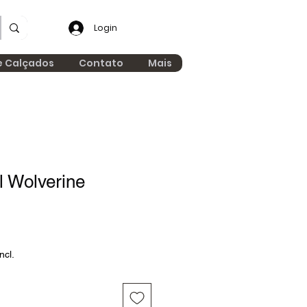
Login
e Calçados
Contato
Mais
il Wolverine
ncl.