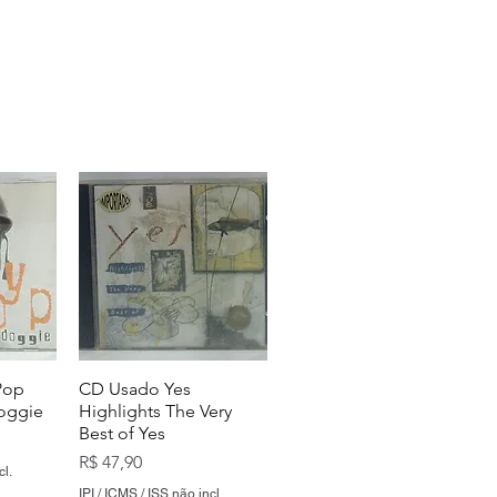
Pop
CD Usado Yes
Doggie
Highlights The Very
Best of Yes
Preço
R$ 47,90
cl.
IPI / ICMS / ISS não incl.