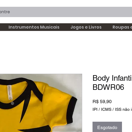
Instrumentos Musicais
Jogos e Livros
Roupas 
Body Infant
BDWR06
Preço
R$ 59,90
IPI / ICMS / ISS não i
Esgotado