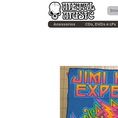
Acessorios
CDs, DVDs e LPs