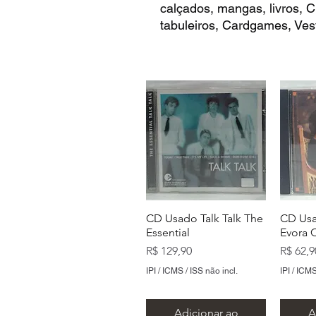
calçados, mangas, livros,
tabuleiros, Cardgames, Vest
CD Usado Talk Talk The
CD Usa
Essential
Evora 
Preço
Preço
R$ 129,90
R$ 62,9
IPI / ICMS / ISS não incl.
IPI / ICMS
Adicionar ao
A