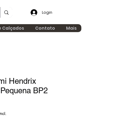
Login
e Calçados
Contato
Mais
mi Hendrix
 Pequena BP2
ncl.