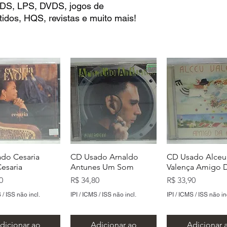
 CDS, LPS, DVDS, jogos de
idos, HQS, revistas e muito mais!
do Cesaria
CD Usado Arnaldo
CD Usado Alceu
Cesaria
Antunes Um Som
Valença Amigo D
Preço
Preço
0
R$ 34,80
R$ 33,90
 / ISS não incl.
IPI / ICMS / ISS não incl.
IPI / ICMS / ISS não in
dicionar ao
Adicionar ao
Adicionar 