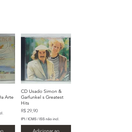
CD Usado Simon &
a Arte
Garfunkel s Greatest
Hits
Preço
R$ 29,90
cl.
IPI / ICMS / ISS não incl.
ao
Adicionar ao